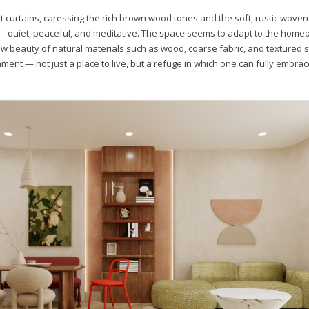
 curtains, caressing the rich brown wood tones and the soft, rustic woven 
 — quiet, peaceful, and meditative. The space seems to adapt to the home
raw beauty of natural materials such as wood, coarse fabric, and textured 
ent — not just a place to live, but a refuge in which one can fully embrac