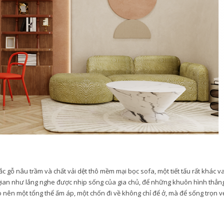
 gỗ nâu trầm và chất vải dệt thô mềm mại bọc sofa, một tiết tấu rất khác v
gian như lắng nghe được nhịp sống của gia chủ, để những khuôn hình thẳng
o nên một tổng thể ấm áp, một chốn đi về không chỉ để ở, mà để sống trọn v