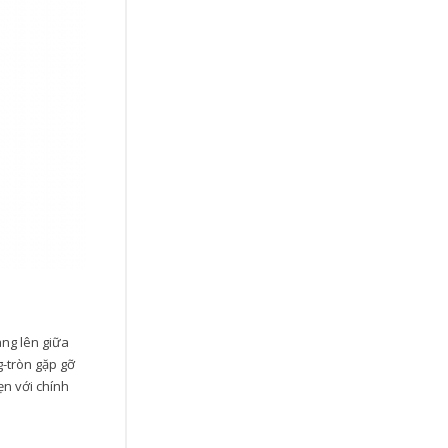
ang lên giữa
-tròn gặp gỡ
ẹn với chính