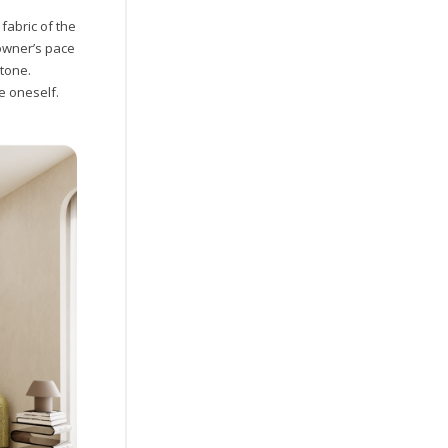
fabric of the
owner’s pace
stone.
e oneself.