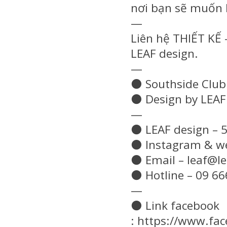
nơi bạn sẽ muốn
—
Liên hệ THIẾT KẾ 
LEAF design.
—
⚫️
Southside Club 
⚫️
Design by LEAF
—
⚫️
LEAF design – 5
⚫️
Instagram & we
⚫️
Email – leaf@le
⚫️
Hotline – 09 66
—
⚫️
Link facebook
: https://www.fa