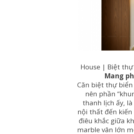
House | Biệt thự
Mang pho
Căn biệt thự biển
nên phần “khun
thanh lịch ấy, 
nội thất đến kiế
điêu khắc giữa k
marble vân lớn mở