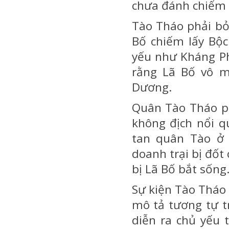
chưa đánh chiếm 
Tào Tháo phải bỏ
Bố chiếm lấy Bộ
yếu như Kháng Ph
rằng Lã Bố vô m
Dương.
Quân Tào Tháo p
không địch nổi q
tan quân Tào ở 
doanh trại bị đốt 
bị Lã Bố bắt sống
Sự kiện Tào Tháo
mô tả tương tự t
diễn ra chủ yếu