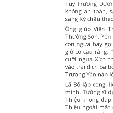
Tuy Trương Dươn
không an toàn, s
sang Ký châu theo
Ông giúp Viên T
Thường Sơn. Yên 
con ngựa hay gọi
giờ có câu rằng: 
cưỡi ngựa Xích t
vào trại địch ba 
Trương Yên nản lò
Lã Bố lập công, l
mình. Tướng sĩ d
Thiệu không đáp 
Thiệu ngoài mặt 