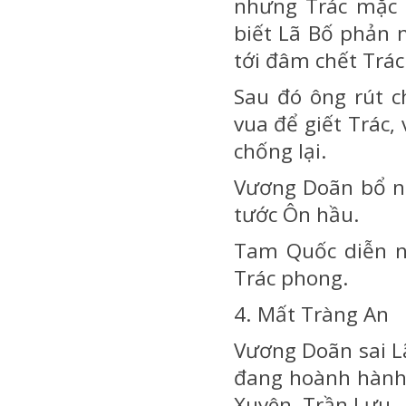
nhưng Trác mặc g
biết Lã Bố phản 
tới đâm chết Trác
Sau đó ông rút c
vua để giết Trác,
chống lại.
Vương Doãn bổ n
tước Ôn hầu.
Tam Quốc diễn n
Trác phong.
4. Mất Tràng An
Vương Doãn sai L
đang hoành hành,
Xuyên, Trần Lưu.