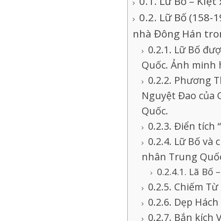
Lữ Bố – Kiệt
Lữ Bố (158-19
nhà Đông Hán tron
Lữ Bố đượ
Quốc. Ảnh minh 
Phương Th
Nguyệt Đao của Q
Quốc.
Điển tích 
Lữ Bố và 
nhân Trung Quốc 
Lã Bố –
Chiếm Từ 
Dẹp Hách
Bắn kích 