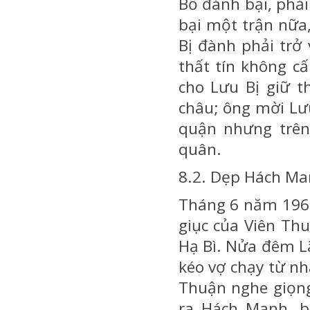
Bố đánh bại, phải
bại một trận nữa,
Bị đành phải trở
thất tín không c
cho Lưu Bị giữ t
châu; ông mời Lư
quận nhưng trên
quân.
8.2. Dẹp Hách M
Tháng 6 năm 196,
giục của Viên Th
Hạ Bì. Nửa đêm Lã
kéo vợ chạy từ nh
Thuận nghe giọng
ra Hách Manh, b