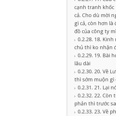
cạnh tranh khốc 
cả. Cho dù mời n
gì cả, còn hơn là
đồ của công ty m
18. Kinh
chủ thì ko nhận 
19. Bài 
lâu dài
20. Về L
thì sớm muộn gì 
21. Lại n
22. Còn 
phản thì trước s
23. Về p