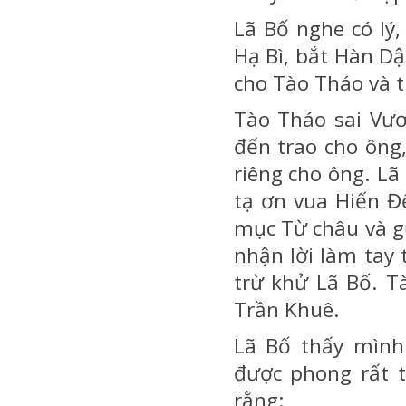
Lã Bố nghe có lý
Hạ Bì, bắt Hàn D
cho Tào Tháo và t
Tào Tháo sai Vươ
đến trao cho ông,
riêng cho ông. L
tạ ơn vua Hiến Đ
mục Từ châu và gử
nhận lời làm tay
trừ khử Lã Bố. T
Trần Khuê.
Lã Bố thấy mình
được phong rất t
rằng: