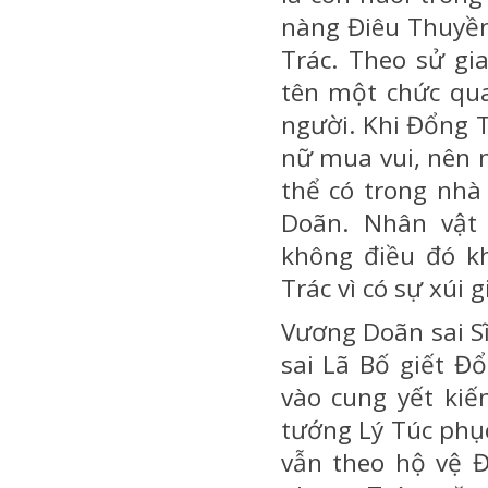
nàng Điêu Thuyền
Trác. Theo sử gi
tên một chức qua
người. Khi Đổng 
nữ mua vui, nên m
thể có trong nhà
Doãn. Nhân vật
không điều đó k
Trác vì có sự xúi
Vương Doãn sai S
sai Lã Bố giết Đ
vào cung yết kiế
tướng Lý Túc phục
vẫn theo hộ vệ Đ