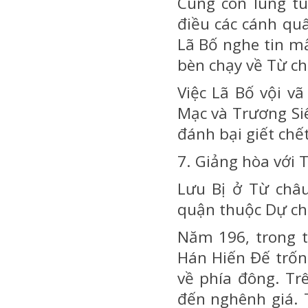
Cung còn lúng tú
điều các cánh qu
Lã Bố nghe tin m
bèn chạy về Từ ch
Việc Lã Bố vội v
Mạc và Trương Si
đánh bại giết chết
7. Giảng hòa với 
Lưu Bị ở Từ châu
quận thuộc Dự ch
Năm 196, trong t
Hán Hiến Đế trốn
về phía đông. Tr
đến nghênh giá. 