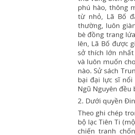
phú hào, thông mi
từ nhỏ, Lã Bố đ
thường, luôn già
bè đồng trang lứa
lên, Lã Bố được g
sở thích lớn nhấ
và luôn muốn ch
nào. Sử sách Tru
bại đại lực sĩ nổ
Ngũ Nguyên đều bi
2. Dưới quyền Đi
Theo ghi chép tr
bộ lạc Tiên Ti (m
chiến tranh chố