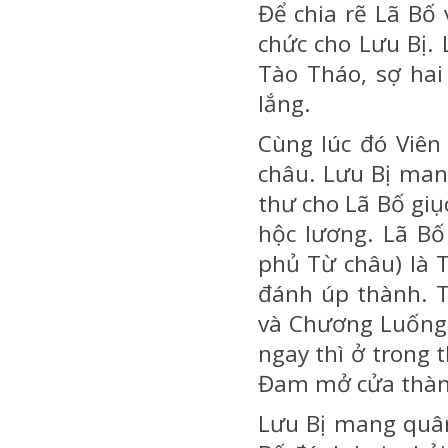
Để chia rẽ Lã Bố
chức cho Lưu Bị. 
Tào Tháo, sợ hai
lắng.
Cùng lúc đó Viê
châu. Lưu Bị man
thư cho Lã Bố giụ
hộc lương. Lã Bố
phủ Từ châu) là 
đánh úp thành. T
và Chương Luống 
ngay thì ở trong 
Đam mở cửa thành
Lưu Bị mang quân