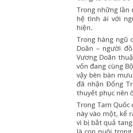
Trong những lần 
hệ tình ái với n
hiện.
Trong hàng ngũ c
Doãn – người đồ
Vương Doãn thuật
vốn đang cùng Bộ
vậy bèn bàn mưu 
đã nhận Đổng Trá
thuyết phục nên 
Trong Tam Quốc d
này vào một, kể r
vì bị bắt quả tang
là con nuôi tron