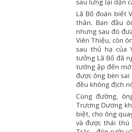
sau lưng lại dặn 
Lã Bố đoán biết 
thân. Ban đầu ôn
nhưng sau đó đưa
Viên Thiệu, còn ôn
sau thủ hạ của 
tưởng Lã Bố đã ng
tướng ập đến mới 
được ông bèn sai
đều không địch nổ
Cùng đường, ông
Trương Dương khôn
biệt, cho ông qua
và được thái thú
Trác – đón rước và