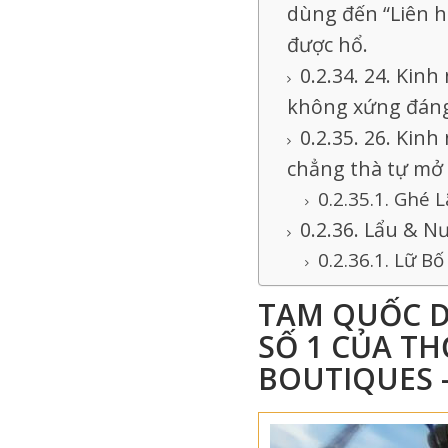
dùng đến “Liên h
được hổ.
24. Kinh
không xứng đáng,
26. Kinh
chẳng thà tự mở 
Ghé L
Lẩu & N
Lữ Bố
TAM QUỐC D
SỐ 1 CỦA TH
BOUTIQUES –