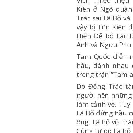
Viên Thiệu triệu
Kiên ở Ngô quận
Trác sai Lã Bố và
vậy bị Tôn Kiên 
Hiến Đế bỏ Lạc 
Anh và Ngưu Phụ ở
Tam Quốc diễn ng
hầu, đánh nhau 
trong trận “Tam a
Do Đổng Trác tàn
người nên những 
làm cảnh vệ. Tuy 
Lã Bố đứng hầu có
ông. Lã Bố vội trá
Cũng từ đó Lã Bố 