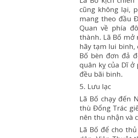
Lã Bố kịch chiến
cũng không lại, 
mang theo đầu Đổ
Quan về phía đô
thành. Lã Bố mở r
hãy tạm lui binh,
Bố bèn đơn đả đ
quân kỵ của Dĩ ở p
đều bãi binh.
5. Lưu lạc
Lã Bố chạy đến N
thù Đổng Trác gi
nên thu nhận và c
Lã Bố để cho thủ