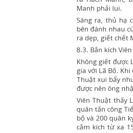
Manh phải lui.
Sáng ra, thủ hạ 
bên đánh nhau cù
ra dẹp, giết chết
8.3. Bắn kích Viê
Không giết được L
gia với Lã Bố. Kh
Thuật xui bẩy như
được nên ông nhận
Viên Thuật thấy 
quân tấn công Tiể
bộ và 200 quân kỵ 
cắm kích từ xa 1