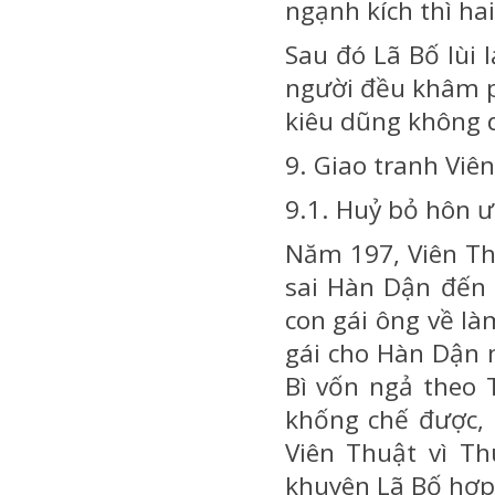
ngạnh kích thì ha
Sau đó Lã Bố lùi 
người đều khâm p
kiêu dũng không 
9. Giao tranh Viê
9.1. Huỷ bỏ hôn 
Năm 197, Viên Th
sai Hàn Dận đến H
con gái ông về là
gái cho Hàn Dận 
Bì vốn ngả theo 
khống chế được, 
Viên Thuật vì Th
khuyên Lã Bố hợp 