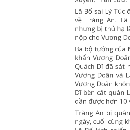
Lã Bố sai Lý Túc
về Tràng An. Lã
nhưng bị thủ hạ l
nộp cho Vương D
Ba bộ tướng của 
khẩn Vương Doãn 
Quách Dĩ đã sát 
Vương Doãn và Lã
Vương Doãn không
Dĩ bèn cất quân 
dần được hơn 10 
Tràng An bị quân
ngày, cuối cùng k