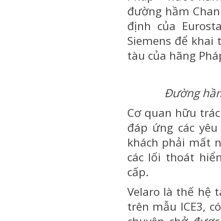
đường hầm Channe
định của Eurost
Siemens để khai t
tàu của hãng Phá
Đường hầm
Cơ quan hữu trác
đáp ứng các yêu
khách phải mất nh
các lối thoát h
cấp.
Velaro là thế hệ
trên mẫu ICE3, c