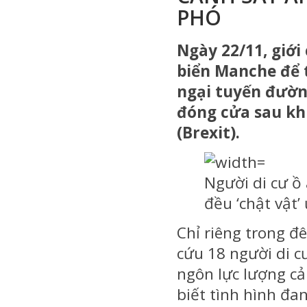
PHÓ
Ngày 22/11, giới
biển Manche để t
ngại tuyến đường
đóng cửa sau kh
(Brexit).
Người di cư ồ
đều ‘chật vật’
Chỉ riêng trong đ
cứu 18 người di cư
ngôn lực lượng cả
biết tình hình đan