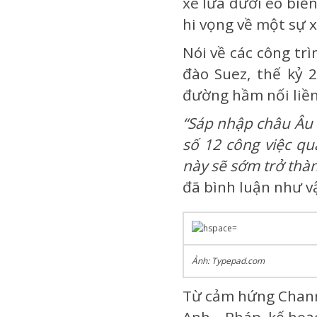
xe lửa dưới eo biển
hi vọng về một sự x
Nói về các công trì
đào Suez, thế kỷ 
đường hầm nối liền
“Sáp nhập châu Âu v
số 12 công việc qu
này sẽ sớm trở thàn
đã bình luận như v
Ảnh: Typepad.com
Từ cảm hứng Chann
Anh – Pháp, kế hoạ