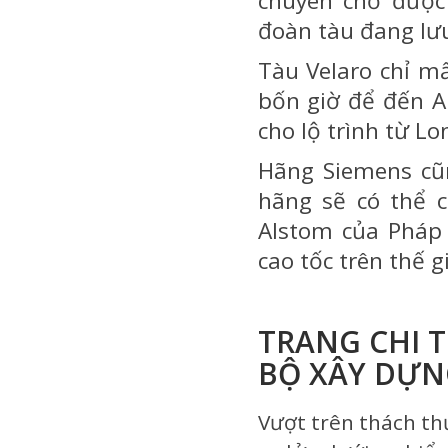
chuyên chở được
đoàn tàu đang lư
Tàu Velaro chỉ mấ
bốn giờ để đến 
cho lộ trình từ L
Hãng Siemens cũn
hãng sẽ có thể 
Alstom của Pháp 
cao tốc trên thế gi
TRANG CHI T
BỘ XÂY DỰN
Vượt trên thách th