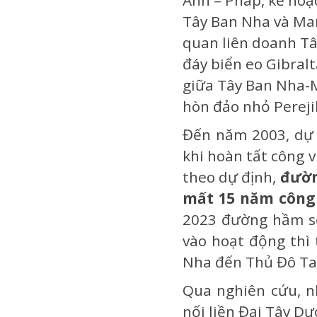
Tây Ban Nha và Ma
quan liên doanh Tâ
đáy biển eo Gibralt
giữa Tây Ban Nha-M
hòn đảo nhỏ Perejil
Đến năm 2003, dự á
khi hoàn tất công v
theo dự định,
đườn
mất 15 năm công 
2023 đường hầm sẽ
vào hoạt động thì 
Nha đến Thủ Đô Ta
Qua nghiên cứu, n
nối liền Đại Tây D