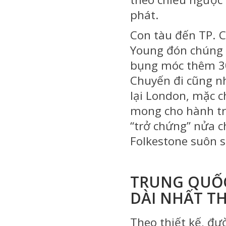
phát.
Con tàu đến TP. C
Young đón chúng t
bụng móc thêm 30
Chuyến đi cũng nh
lại London, mặc c
mong cho hành trì
“trở chứng” nửa c
Folkestone suôn s
TRUNG QUỐC
DÀI NHẤT TH
Theo thiết kế, đ