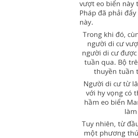
vượt eo biển này 
Pháp đã phải đẩy 
này.
Trong khi đó, cù
người di cư vư
người di cư được
tuần qua. Bộ trê
thuyền tuần 
Người di cư từ l
với hy vọng có 
hầm eo biển Manc
làm 
Tuy nhiên, từ đầ
một phương thức