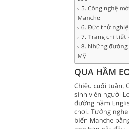
Công nghệ mới
Manche
Đức thử nghiệ
Trang chi tiết
Những đường hầ
Mỹ
QUA HẦM EO
Chiều cuối tuần, 
sinh viên người L
đường hầm Englis
chơi. Tưởng nghe 
biển Manche bằng
anh bạn gật đầu, 