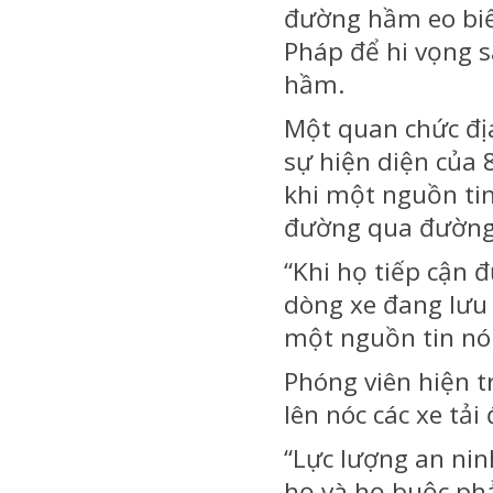
đường hầm eo biể
Pháp để hi vọng 
hầm.
Một quan chức địa
sự hiện diện của 
khi một nguồn tin
đường qua đường 
“Khi họ tiếp cận 
dòng xe đang lưu t
một nguồn tin nói
Phóng viên hiện t
lên nóc các xe tả
“Lực lượng an nin
họ và họ buộc phả