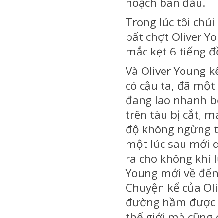
hoạch ban đầu.
Trong lúc tôi chú
bất chợt Oliver Y
mắc kẹt 6 tiếng 
Và Oliver Young k
có cậu ta, đã một
đang lao nhanh b
trên tàu bị cắt, 
độ không ngừng tă
một lúc sau mới d
ra cho không khí 
Young mới về đến
Chuyện kể của Ol
đường hầm được c
thế giới mà cũng 