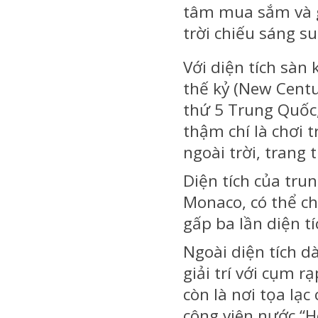
tâm mua sắm và gi
trời chiếu sáng s
Với diện tích sàn
thế kỷ (New Centu
thứ 5 Trung Quốc
thậm chí là chơi 
ngoài trời, trang 
Diện tích của tru
Monaco, có thể ch
gấp ba lần diện t
Ngoài diện tích 
giải trí với cụm r
còn là nơi tọa lạ
công viên nước “