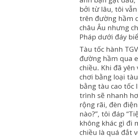
bởi từ lâu, tôi v
trên đường hầm q
châu Âu nhưng ch
Pháp dưới đáy biể
Tàu tốc hành TGV
đường hầm qua eo
chiều. Khi đã yên 
chơi bằng loại tàu
bằng tàu cao tốc 
trình sẽ nhanh h
rộng rãi, đèn điệ
nào?”, tôi đáp “Ti
không khác gì đi 
chiều là quá đắt v