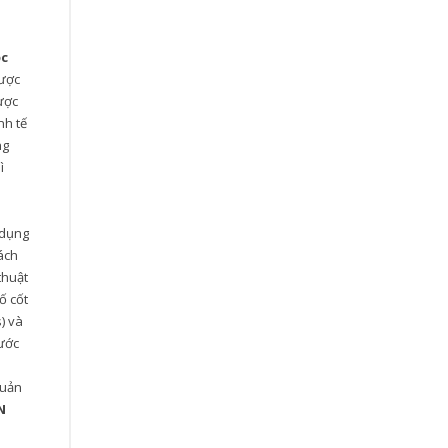
ộc
được
ược
nh tế
ng
ì
 dụng
ách
thuật
ố cốt
s) và
rước
quản
N