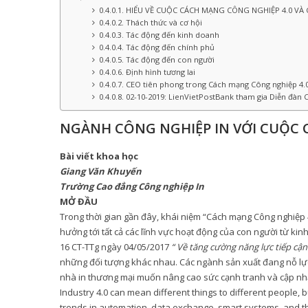
HIỂU VỀ CUỘC CÁCH MẠNG CÔNG NGHIỆP 4.0 VÀ
Thách thức và cơ hội
Tác động đến kinh doanh
Tác động đến chính phủ
Tác động đến con người
Định hình tương lai
CEO tiên phong trong Cách mạng Công nghiệp 4.
02-10-2019: LienVietPostBank tham gia Diễn đàn C
NGÀNH CÔNG NGHIỆP IN VỚI CUỘC 
Bài viết khoa học
Giang Văn Khuyến
Trường Cao đẳng Công nghiệp In
MỞ ĐẦU
Trong thời gian gần đây, khái niệm “Cách mạng Công nghiệp 
hưởng tới tất cả các lĩnh vực hoạt động của con người từ kinh
16 CT-TTg ngày 04/05/2017
“ Về tăng cường năng lực tiếp cậ
những đối tượng khác nhau. Các ngành sản xuất đang nỗ lực 
nhà in thương mại muốn nâng cao sức cạnh tranh và cập nhật
Industry 4.0 can mean different things to different people, bu
trends in automation, data exchange, smart systems, and th