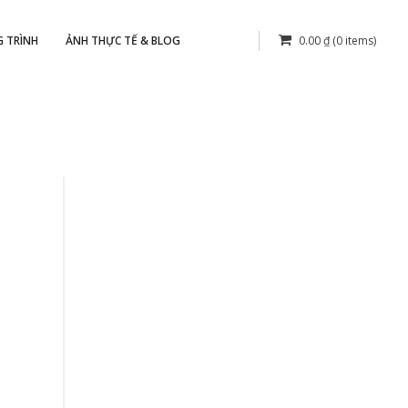
 TRÌNH
ẢNH THỰC TẾ & BLOG
0.00
₫
(0 items)