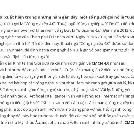
ới xuất hiện trong những năm gần đây, một số người gọi nó là “Cu
i thích gọi là “Công nghiệp 4.0”. Thuật ngữ “Công nghiệp 4.0” lần đầu tiên 
nghệ Hannover với khái niệm tiếng Đức là “
Industrie 4.0
“. Đến năm 2012, đ
ông nghệ cao của Chính phủ Đức năm 2020. Ngày 20/01/2016, tại Diễn đàn Ki
ghiệp lần thứ tư”. Từ đó, đến nay, thuật ngữ “Công nghiệp 4.0” được sử dụ
.0. Tuy nhiên, để định nghĩa công nghiệp 4.0 là gì? Nó bao gồm những gì? Th
o nhận định của từng người.
ễn đàn Kinh tế Thế Giới đưa ra cái nhìn đơn giản về
CMCN 4.0
như sau:
à hơi nước để cơ giới hóa sản xuất. Cuộc cách mạng lần 2 diễn ra nhờ ứng
ng điện tử và công nghệ thông tin để tự động hóa sản xuất. Bây giờ, cuộc C
a, nó kết hợp các công nghệ lại với nhau, làm mờ ranh giới giữa vật lý, kỹ 
3 lĩnh vực chính gồm Công nghệ sinh học, Kỹ thuật số và Vật lý. Những yếu t
uệ nhân tạo AI (Artificial Intelligence), Vạn vật kết nối IoT (Internet of Thing
hông có tiền lệ lịch sử”. “Khi so sánh với các cuộc cách mạng công nghiệp t
g phải là tốc độ tuyến tính. Hơn nữa, nó đang phá vỡ hầu hết ngành công
ững thay đổi này báo trước sự chuyển đổi của toàn bộ hệ thống sản xuất, 
t triển như Mỹ, châu Âu, một phần châu Á. Bên cạnh những cơ hội mới,
CMC