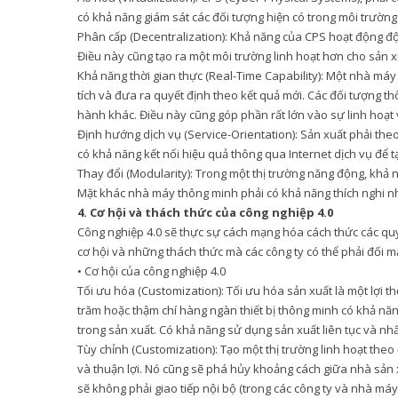
có khả năng giám sát các đối tượng hiện có trong môi trườ
Phân cấp (Decentralization): Khả năng của CPS hoạt động độc
Điều này cũng tạo ra một môi trường linh hoạt hơn cho sản 
Khả năng thời gian thực (Real-Time Capability): Một nhà máy
tích và đưa ra quyết định theo kết quả mới. Các đối tượng th
hành khác. Điều này cũng góp phần rất lớn vào sự linh hoạt 
Định hướng dịch vụ (Service-Orientation): Sản xuất phải the
có khả năng kết nối hiệu quả thông qua Internet dịch vụ để
Thay đổi (Modularity): Trong một thị trường năng động, khả n
Mặt khác nhà máy thông minh phải có khả năng thích nghi n
4. Cơ hội và thách thức của công nghiệp 4.0
Công nghiệp 4.0 sẽ thực sự cách mạng hóa cách thức các quy
cơ hội và những thách thức mà các công ty có thể phải đối m
• Cơ hội của công nghiệp 4.0
Tối ưu hóa (Customization): Tối ưu hóa sản xuất là một lợi 
trăm hoặc thậm chí hàng ngàn thiết bị thông minh có khả nă
trong sản xuất. Có khả năng sử dụng sản xuất liên tục và nh
Tùy chỉnh (Customization): Tạo một thị trường linh hoạt t
và thuận lợi. Nó cũng sẽ phá hủy khoảng cách giữa nhà sản xu
sẽ không phải giao tiếp nội bộ (trong các công ty và nhà máy