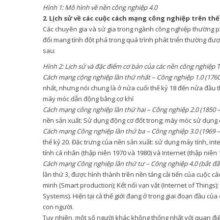
Hình 1: Mô hình về nền công nghiệp 4.0
2
.
Lịch sử về
các cuộc cách mạng công nghiệp trên thế 
Các chuyên gia và sử gia trong ngành công nghiệp thường ph
đổi mang tính đột phá trong quá trình phát triển thường đư
sau:
Hình 2: Lịch sử và đặc điểm cơ bản của các nền công nghiệp T
Cách mạng cộng nghiệp lần thứ nhất – Công nghiệp 1.0 (1760
nhất, nhưng nói chung là ở nửa cuối thế kỷ 18 đến nửa đầu t
máy móc dẫn động bằng cơ khí
Cách mạng công nghiệp lần thứ hai
– Công nghiệp 2.0 (1850 –
nền sản xuất: Sử dụng động cơ đốt trong; máy móc sử dụng đ
Cách mạng Công nghiệp lần thứ ba
– Công nghiệp 3.0 (1969 –
thế kỷ 20. Đặc trưng của nền sản xuất: sử dụng máy tính, int
tính cá nhân (thập niên 1970 và 1980) và Internet (thập niên 
Cách mạng Công nghiệp lần thứ tư
– Công nghiệp 4.0 (bắt đầ
lần thứ 3, được hình thành trên nền tảng cải tiến của cuộc 
minh (Smart production); Kết nối vạn vật (Internet of Things
Systems). Hiện tại cả thế giới đang ở trong giai đoạn đầu c
con người.
Tuy nhiên, một số người khác không thống nhất với quan điể