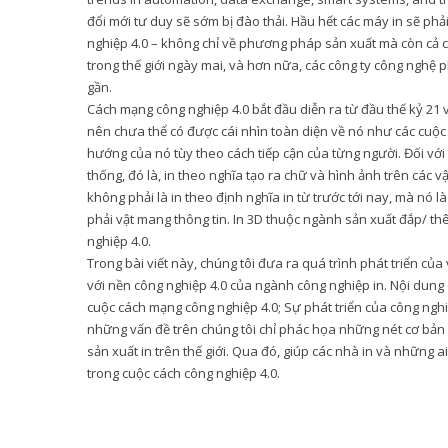
đổi mới tư duy sẽ sớm bị đào thải. Hầu hết các máy in sẽ phả
nghiệp 4.0 – không chỉ về phương pháp sản xuất mà còn cả 
trong thế giới ngày mai, và hơn nữa, các công ty công nghệ p
gần.
Cách mạng công nghiệp 4.0 bắt đầu diễn ra từ đầu thế kỷ 21 
nên chưa thể có được cái nhìn toàn diện về nó như các cuộc
hướng của nó tùy theo cách tiếp cận của từng người. Đối với
thống, đó là, in theo nghĩa tạo ra chữ và hình ảnh trên các v
không phải là in theo định nghĩa in từ trước tới nay, mà nó
phải vật mang thông tin. In 3D thuộc ngành sản xuất đắp/ th
nghiệp 4.0.
Trong bài viết này, chúng tôi đưa ra quá trình phát triển của 
với nền công nghiệp 4.0 của ngành công nghiệp in. Nội dung
cuộc cách mạng công nghiệp 4.0; Sự phát triển của công nghiệ
những vấn đề trên chúng tôi chỉ phác họa những nét cơ bản 
sản xuất in trên thế giới. Qua đó, giúp các nhà in và những
trong cuộc cách công nghiệp 4.0.