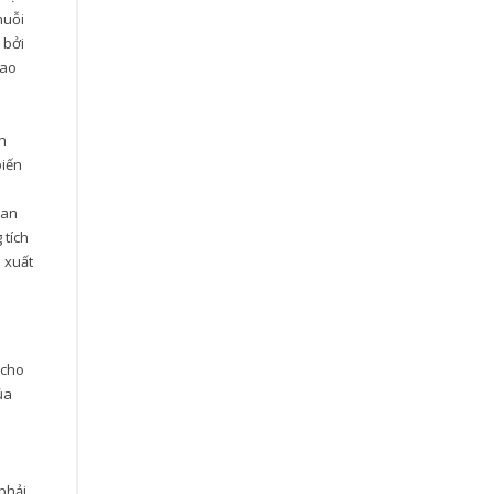
huỗi
 bởi
cao
h
biến
uan
 tích
n xuất
 cho
ủa
phải