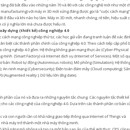
ia tăng đã bắt đầu vào những năm 70 và 80 với các công nghệ mới như một c
ve manufacturing) với máy in 3D mới xứng đáng được gọi là “cuộc cách mạng”
ất ở đâu và khi nào họ làm. Máy in 3D mới, nhanh chóng, rẻ tiền, hiệu suất 
n có ý nghĩa lớn mà chưa được hiểu rõ.
 xây dựng (thiết kế) công nghiệp 4.0
c cách mạng công nghiệp thứ tư, các học giả vẫn đang tranh luận để xác địn
ân biệt các thành phần chính của công nghiệp 4.0. Theo cách tiếp cập phổ 
ủa công nghiệp 4.0 gồm: Hệ thống không gian mạng thực-ảo (Cyber-Physical
ng minh (Smart Factory) và Internet dịch vụ (Internet of Services). Một số q
ơ bản: Robot tự động (Autonmous robots); Mô phỏng (Simulation); Hệ thống
ngs); An ninh mạng (Cybersecurity); Điện toán đám mây (Cloud computing); Sả
) (Augmented reality ); Dữ liệu lớn (Big date).
nh phần của nó và đưa ra những nguyên tắc chung. Các nguyên tắc thiết kế
 cho các công nghệ của công nghiệp 4.0. Dựa trên các thành phần cơ bản c
óc và con người cần có khả năng giao tiếp thông qua Internet of Things và
ến nhà máy trở thành một nhà máy thông minh.
 có khả năng mô phỏng và tạo ra một bản sao ảo của thế giới thực. CPS cũng 