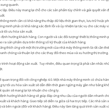
ng xung quanh.
 lập. Điều này mang lại chỗ cho các sản phẩm tùy chỉnh và giải quyết vấn đ
xuất.
 thông minh cần có khả năng thu thập dữ liệu thời gian thực, lưu trữ hoặc p
ông minh phải có khả năng xác định lỗi và ủy nhiệm lại tác vụ cho các máy 
và tối ưu hóa sản xuất.
o định hướng khách hàng. Con người và các đối tượng/ thiết bị thông minh 
 tạo ra sản phẩm dựa trên thông số kỹ thuật của khách hàng.
ăng thích ứng với một thị trường mới của nhà máy thông minh là rất cần thiế
hanh chóng và thuận lợi cho các thay đổi theo mùa và xu hướng thị trường
 trình hoạt động sản xuất. Tuy nhiên, điều quan trọng là phải cân nhắc n
ặt.
thế quan trọng đối với công nghiệp 4.0. Một nhà máy thông minh có chứa hà
ng tự tối ưu hóa sản xuất sẽ dẫn đến thời gian ngừng máy gần như bằng kh
ất quán sẽ mang lại lợi nhuận cho công ty.
heo định hướng khách hàng sẽ giúp đáp ứng nhu cầu của người dân nhanh c
ất và khách hàng. Giao tiếp sẽ diễn ra giữa cả hai trực tiếp. Các nhà sản 
) và bên ngoài (đối với khách hàng). Điều này làm tăng quá trình sản xuất v