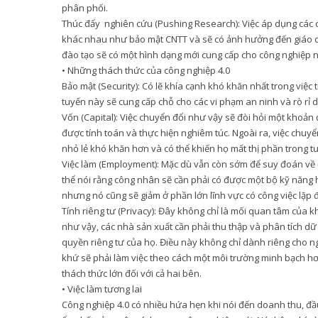
phân phối.
Thúc đẩy nghiên cứu (Pushing Research): Việc áp dụng các c
khác nhau như bảo mật CNTT và sẽ có ảnh hưởng đến giáo dụ
đào tạo sẽ có một hình dạng mới cung cấp cho công nghiệp n
• Những thách thức của công nghiệp 4.0
Bảo mật (Security): Có lẽ khía cạnh khó khăn nhất trong việc t
tuyến này sẽ cung cấp chỗ cho các vi phạm an ninh và rò rỉ dữ
Vốn (Capital): Việc chuyển đổi như vậy sẽ đòi hỏi một khoản 
được tính toán và thực hiện nghiêm túc. Ngoài ra, việc chu
nhỏ lẻ khó khăn hơn và có thể khiến họ mất thị phần trong tư
Việc làm (Employment): Mặc dù vẫn còn sớm để suy đoán về đi
thể nói rằng công nhân sẽ cần phải có được một bộ kỹ năng ho
nhưng nó cũng sẽ giảm ở phần lớn lĩnh vực có công việc lặp đ
Tính riêng tư (Privacy): Đây không chỉ là mối quan tâm của
như vậy, các nhà sản xuất cần phải thu thập và phân tích dữ 
quyền riêng tư của họ. Điều này không chỉ dành riêng cho ng
khứ sẽ phải làm việc theo cách một môi trường minh bạch hơ
thách thức lớn đối với cả hai bên.
• Việc làm tương lai
Công nghiệp 4.0 có nhiều hứa hẹn khi nói đến doanh thu, đầu