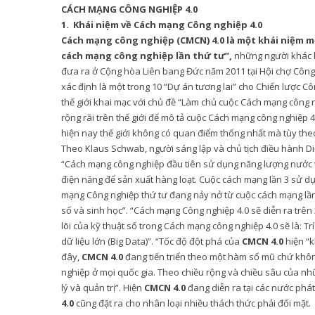
CÁCH MẠNG CÔNG NGHIỆP 4.0
1. Khái niệm về Cách mạng Công nghiệp 4.0
Cách mạng công nghiệp (CMCN) 4.0 là một khái niệm m
cách mạng công nghiệp lần thứ tư”,
những người khác lạ
đưa ra ở Cộng hòa Liên bang Đức năm 2011 tại Hội chợ Công 
xác định là một trong 10 “Dự án tương lai” cho Chiến lược C
thế giới khai mạc với chủ đề “Làm chủ cuộc Cách mạng công n
rộng rãi trên thế giới để mô tả cuộc Cách mạng công nghiệp 4
hiện nay thế giới không có quan điểm thống nhất mà tùy the
Theo Klaus Schwab, người sáng lập và chủ tịch điều hành Di
“Cách mạng công nghiệp đầu tiên sử dụng năng lượng nước v
điện năng để sản xuất hàng loạt. Cuộc cách mạng lần 3 sử dụ
mạng Công nghiệp thứ tư đang nảy nở từ cuộc cách mạng lần b
số và sinh học”. “Cách mạng Công nghiệp 4.0 sẽ diễn ra trên 
lõi của kỹ thuật số trong Cách mạng công nghiệp 4.0 sẽ là: Trí t
dữ liệu lớn (Big Data)”. “Tốc độ đột phá của
CMCN 4.0
hiện “k
đây,
CMCN 4.0
đang tiến triển theo một hàm số mũ chứ khôn
nghiệp ở mọi quốc gia. Theo chiều rộng và chiều sâu của nh
lý và quản trị”. Hiện
CMCN 4.0
đang diễn ra tại các nước phá
4.0
cũng đặt ra cho nhân loại nhiều thách thức phải đối mặt.