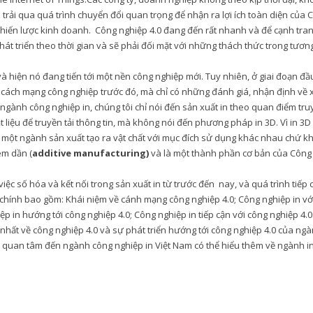
i trải qua quá trình chuyển đổi quan trọng để nhận ra lợi ích toàn diện của 
chiến lược kinh doanh. Công nghiệp 4.0 đang đến rất nhanh và để cạnh tra
hát triển theo thời gian và sẽ phải đối mặt với những thách thức trong tương
và hiện nó đang tiến tới một nền công nghiệp mới. Tuy nhiên, ở giai đoạn đầ
 cách mạng công nghiệp trước đó, mà chỉ có những đánh giá, nhận định về 
 ngành công nghiệp in, chúng tôi chỉ nói đến sản xuất in theo quan điểm tru
ật liệu để truyền tải thông tin, mà không nói đến phương pháp in 3D. Vì in 3D
 là một ngành sản xuất tạo ra vật chất với mục đích sử dụng khác nhau chứ k
êm dần (
additive manufacturing)
và là một thành phần cơ bản của Công
việc số hóa và kết nối trong sản xuất in từ trước đến nay, và quá trình tiếp 
 chính bao gồm: Khái niệm về cánh mạng công nghiệp 4.0; Công nghiệp in vớ
p in hướng tới công nghiệp 4.0; Công nghiệp in tiếp cận với công nghiệp 4.0
nhất về công nghiệp 4.0 và sự phát triển hướng tới công nghiệp 4.0 của ng
 ai quan tâm đến ngành công nghiệp in Việt Nam có thể hiểu thêm về ngành i