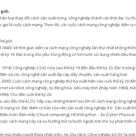
giới.
ân loại thay đổi cách sản xuất trong công nghiệp thành các thời đại. Sự th
ợc gọi là cuộc cách mạng. Theo đó, các cuộc cách mạng công nghiệp diễn ra
hế giới
-1840).
Về thời gian diễn ra cách mạng công nghiệp lần thứ nhất không thố
hế kỷ 19. Đặc trưng chủ yếu: Dùng động cơ hơi nước sử dụng nhiên liệu tha
 1914).
Công nghiệp 2.0 từ nửa sau thế kỷ 19 đến đầu thế kỷ 20. Đặc trương
iện và các công nghệ sản xuất lắp ráp dây chuyền; sản xuất hàng loạt.
 2000).
Cuộc cách mạng công nghiệp thứ ba xuất hiện vào cuối thế kỷ 20 đế
ernet và robot công nghiệp, tự động hóa, siêu máy tính (thập niên 1960), má
1990). Cho đến cuối thế kỷ 20.
u vào đầu thế kỉ 21).
Tiếp sau những thành tựu lớn từ cách mạng công nghi
cách mạng số. Đặc điểm cơ bản của nền sản xuất công nghiệp 4.0: Sản xuất t
); Điện toán đám mây (Cloud computing); Hệ thống thực – ảo (Cyber-Physical
ủa cuộc cách mạng này và xu hướng mở ra bước ngoặt mới cho sự phát triển 
m mà nhiều người thừa nhận trên. Họ cho rằng, Công nghiệp 4.0 chỉ là một