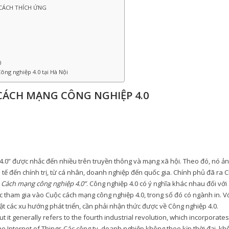
 CÁCH THÍCH ỨNG
0
ông nghiệp 4.0 tại Hà Nội
CÁCH MẠNG CÔNG NGHIỆP 4.0
4.0” được nhắc đến nhiều trên truyền thông và mạng xã hội. Theo đó, nó ả
 tế đến chính trị, từ cá nhân, doanh nghiệp đến quốc gia. Chính phủ đã ra Ch
n Cách mạng công nghiệp 4.0”
. Công nghiệp 4.0 có ý nghĩa khác nhau đối với
tham gia vào Cuộc cách mạng công nghiệp 4.0, trong số đó có ngành in. Vớ
 các xu hướng phát triển, cần phải nhận thức được về Công nghiệp 4.0.
t it generally refers to the fourth industrial revolution, which incorporates
e Internet of Things.Các công ty, doanh nghiệp không theo kịp thời đại, kh