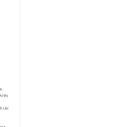
nh
ỉ thị
i các
ông