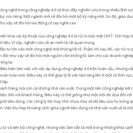
ông nghệ trong công nghiệp 4.0 sẽ thúc đẩy nghiên cứu trong nhiều lĩnh vự
c nói riêng. Một ngành mới sẽ đòi hỏi một bộ kỹ năng mới. Do đó, giáo dụ
hư vậy sẽ đòi hỏi lao động có tay nghề cao.
riển khai các kỹ thuật của công nghiệp 4.0 là rủi ro bảo mật CNTT. Tích hợp t
 liệu. Vì vậy, nghiên cứu về an ninh là rất quan trọng.
đầu tư lớn vào một công nghệ mới không hề rẻ. Thậm chí sau đó, các rủi ro 
yển đổi như vậy sẽ đòi hỏi một nguồn vốn khổng lồ, làm cho các doanh nghiệ
ơng lai.
ều kiện làm việc với việc áp dụng công nghiệp 4.0 trên toàn cầu, nhưng vẫ
àn toàn mới. Điều này có thể giúp tỷ lệ việc làm tăng lên ở một số lĩnh vực,
i lặp.
 khách hàng, mà còn cả những nhà sản xuất. Trong một nền công nghiệp kết 
liệu. Đối với khách hàng, điều này có thể giống như một mối đe dọa đối với
ười tiêu dùng. Các công ty lớn hay nhỏ chưa chia sẻ dữ liệu của họ trong 
n. Việc thu hẹp khoảng cách giữa người tiêu dùng và nhà sản xuất sẽ là mộ
 tư và tiến bộ công nghệ, nhưng việc làm vẫn là một trong những khía cạnh