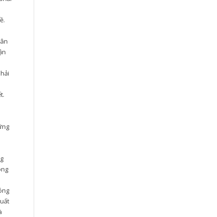
ề.
hân
vận
phải
t.
.
hững
ng
ông
hóng
xuất
à