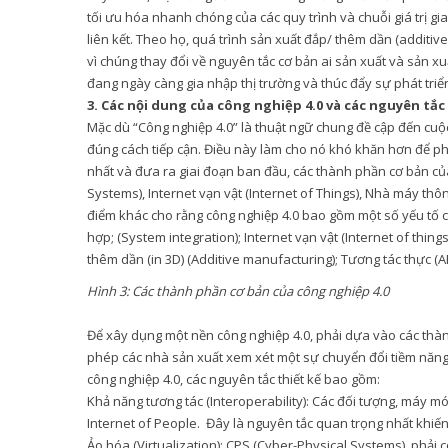
tối ưu hóa nhanh chóng của các quy trình và chuỗi giá trị g
liên kết. Theo họ, quá trình sản xuất đắp/ thêm dần (additi
vì chúng thay đổi về nguyên tắc cơ bản ai sản xuất và sản xu
đang ngày càng gia nhập thị trường và thúc đẩy sự phát triể
3. Các nội dung của công nghiệp 4.0 và các nguyên tắc
Mặc dù “Công nghiệp 4.0” là thuật ngữ chung đề cập đến cuộ
đúng cách tiếp cận. Điều này làm cho nó khó khăn hơn để ph
nhất và đưa ra giai đoạn ban đầu, các thành phần cơ bản c
Systems), Internet vạn vật (Internet of Things), Nhà máy thô
điểm khác cho rằng công nghiệp 4.0 bao gồm một số yếu tố c
hợp; (System integration); Internet vạn vật (Internet of thi
thêm dần (in 3D) (Additive manufacturing); Tương tác thực (AR
Hình 3: Các thành phần cơ bản của công nghiệp 4.0
Để xây dụng một nền công nghiệp 4.0, phải dựa vào các thà
phép các nhà sản xuất xem xét một sự chuyển đổi tiềm năng
công nghiệp 4.0, các nguyên tắc thiết kế bao gồm:
Khả năng tương tác (Interoperability): Các đối tượng, máy m
Internet of People. Đây là nguyên tắc quan trọng nhất khi
Ảo hóa (Virtualization): CPS (Cyber-Physical Systems), phải