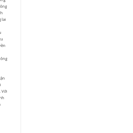
Công
nh
 lai
u
xu
yền
hông
cận
i
. Với
ành
n