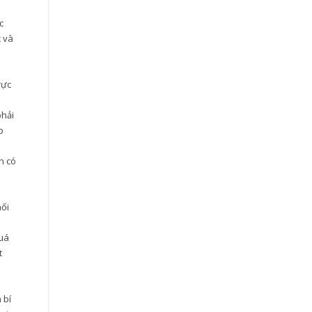
c
c và
rực
phải
p
n có
nối
quá
t
 bí