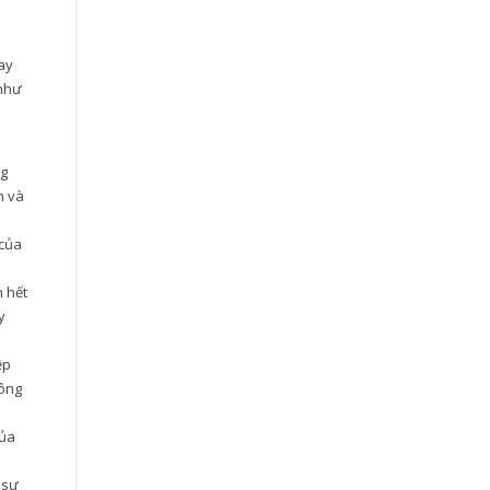
ay
 như
ng
n và
 của
n hết
y
ệp
hông
của
 sự