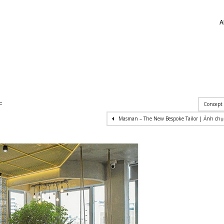
A
F
Concept 
Masman – The New Bespoke Tailor | Ảnh chụ