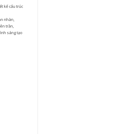
ết kế cấu trúc
an nhàn,
ên trần,
rình sáng tạo