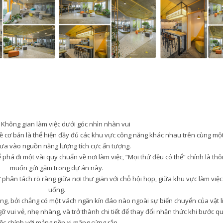
 Không gian làm việc dưới góc nhìn nhàn vui
đề cơ bản là thể hiện đầy đủ các khu vực công năng khác nhau trên cùng mộ
ưa vào nguồn năng lượng tích cực ấn tượng.
há đi một vài quy chuẩn về nơi làm việc, “Mọi thứ đều có thể” chính là thô
muốn gửi gắm trong dự án này.
phân tách rõ ràng giữa nơi thư giãn với chỗ hội họp, giữa khu vực làm việc
uống.
ng, bởi chẳng có một vách ngăn kín đáo nào ngoài sự biến chuyển của vật l
vui vẻ, nhẹ nhàng, và trở thành chi tiết để thay đổi nhận thức khi bước q
iệc chính với mảng nền xi măng cứng rắn.