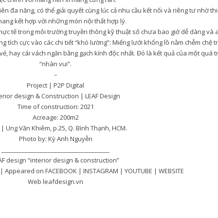
 đa năng, có thể giải quyết cùng lúc cả nhu cầu kết nối và riêng tư nhờ thi
hang kết hợp với những món nội thất hợp lý.
thực tế trong môi trường truyền thông kỹ thuật số chưa bao giờ dễ dàng và 
tích cực vào các chi tiết “khó lường”: Miếng lưới khổng lồ nằm chễm chệ tr
vẻ, hay cái vách ngăn bằng gạch kính độc nhất. Đó là kết quả của một quá t
“nhàn vui”.
–
Project | P2P Digital
erior design & Construction | LEAF Design
Time of construction: 2021
Acreage: 200m2
 | Ung Văn Khiêm, p.25, Q. Bình Thạnh, HCM.
Photo by: Kỳ Anh Nguyễn
_____________________________________
AF design “interior design & construction”
n | Appeared on FACEBOOK | INSTAGRAM | YOUTUBE | WEBSITE
Web leafdesign.vn