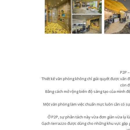
P2P –
Thiết kế văn phòng không chỉ giải quyết được vấn 
còn đ
Bằng cách mở rộng biên độ sáng tạo của mình để p
Một văn phòng làm việc chuẩn mực luôn cần có sự 
Ở P2P, sự phân tách này vừa đơn giản vừa lạ lù
Gạch terrazzo được dùng cho những khu vực gặp gỡ 
v