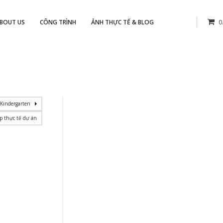
BOUT US
CÔNG TRÌNH
ẢNH THỰC TẾ & BLOG
0
Kindergarten
p thực tế dự án