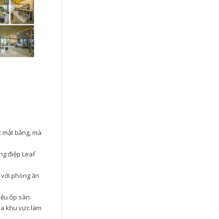
t mặt bằng, mà
ng điệp Leaf
 với phòng ăn
iệu ốp sàn.
ua khu vực làm